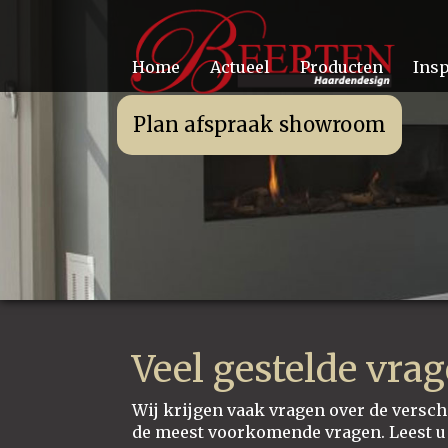
Home
Actueel
Producten
Insp
Plan afspraak showroom
Veel gestelde vra
Wij krijgen vaak vragen over de versc
de meest voorkomende vragen. Leest u d