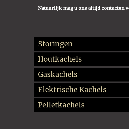
Natuurlijk mag u ons altijd contacten 
Storingen
Houtkachels
Gaskachels
Elektrische Kachels
Pelletkachels